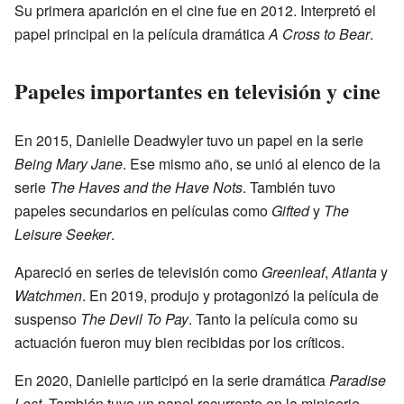
Su primera aparición en el cine fue en 2012. Interpretó el
papel principal en la película dramática
A Cross to Bear
.
Papeles importantes en televisión y cine
En 2015, Danielle Deadwyler tuvo un papel en la serie
Being Mary Jane
. Ese mismo año, se unió al elenco de la
serie
The Haves and the Have Nots
. También tuvo
papeles secundarios en películas como
Gifted
y
The
Leisure Seeker
.
Apareció en series de televisión como
Greenleaf
,
Atlanta
y
Watchmen
. En 2019, produjo y protagonizó la película de
suspenso
The Devil To Pay
. Tanto la película como su
actuación fueron muy bien recibidas por los críticos.
En 2020, Danielle participó en la serie dramática
Paradise
Lost
. También tuvo un papel recurrente en la miniserie