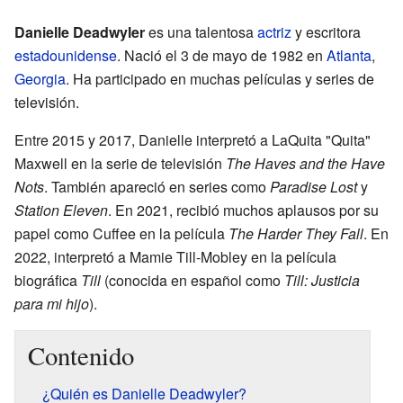
Danielle Deadwyler
es una talentosa
actriz
y escritora
estadounidense
. Nació el 3 de mayo de 1982 en
Atlanta
,
Georgia
. Ha participado en muchas películas y series de
televisión.
Entre 2015 y 2017, Danielle interpretó a LaQuita "Quita"
Maxwell en la serie de televisión
The Haves and the Have
Nots
. También apareció en series como
Paradise Lost
y
Station Eleven
. En 2021, recibió muchos aplausos por su
papel como Cuffee en la película
The Harder They Fall
. En
2022, interpretó a Mamie Till-Mobley en la película
biográfica
Till
(conocida en español como
Till: Justicia
para mi hijo
).
Contenido
¿Quién es Danielle Deadwyler?