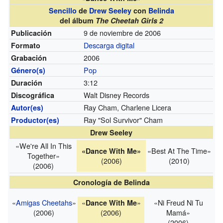
Sencillo
de
Drew Seeley
con
Belinda
del álbum
The Cheetah Girls 2
9 de noviembre de 2006
Publicación
Descarga digital
Formato
2006
Grabación
Pop
Género(s)
3:12
Duración
Walt Disney Records
Discográfica
Ray Cham, Charlene Licera
Autor(es)
Ray "Sol Survivor" Cham
Productor(es)
Drew Seeley
«We're All In This
«Best At The Time»
«Dance With Me»
Together»
(2006)
(2010)
(2006)
Cronología de Belinda
«
Amigas Cheetahs
»
«
»
«Ni Freud Ni Tu
Dance With Me
(2006)
(2006)
Mamá»
(2006)