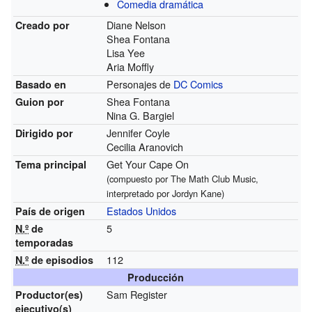
Comedia dramática
Diane Nelson
Creado por
Shea Fontana
Lisa Yee
Aria Moffly
Personajes de
DC Comics
Basado en
Shea Fontana
Guion por
Nina G. Bargiel
Jennifer Coyle
Dirigido por
Cecilia Aranovich
Get Your Cape On
Tema principal
(compuesto por The Math Club Music,
interpretado por Jordyn Kane)
Estados Unidos
País de origen
5
N.º
de
temporadas
112
N.º
de episodios
Producción
Sam Register
Productor(es)
ejecutivo(s)