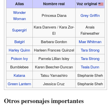
Alias
Nombre real
Voz original
Wonder
Princesa Diana
Grey Griffin
Woman
Kara Danvers / Kara Zor-
Anais
Supergirl
El
Fairweather
Batgirl
Barbara Gordon
Mae Whitman
Harley Quinn
Harleen Frances Quinzel
Tara Strong
Poison Ivy
Pamela Lillian Isley
Tara Strong
Bumblebee
Karen Beecher-Duncan
Teala Dunn
Katana
Tatsu Yamashiro
Stephanie Sheh
Green Lantern
Jessica Cruz
Stephanie Sheh
Otros personajes importantes