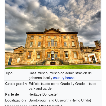
Casa museo, museo de administración de
Tipo
gobierno local y
country house
Edificio listado como Grado I y Grade II listed
Catalogación
park and garden
Heritage Doncaster
Parte de
Sprotbrough and Cusworth (Reino Unido)
Localización
53°31′44″N
1°10′38″O
Coordenadas