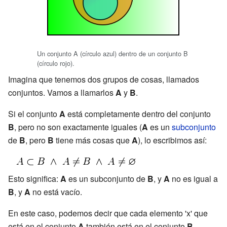
Un conjunto A (círculo azul) dentro de un conjunto B
(círculo rojo).
Imagina que tenemos dos grupos de cosas, llamados
conjuntos. Vamos a llamarlos
A
y
B
.
Si el conjunto
A
está completamente dentro del conjunto
B
, pero no son exactamente iguales (
A
es un
subconjunto
de
B
, pero
B
tiene más cosas que
A
), lo escribimos así:
Esto significa:
A
es un subconjunto de
B
, y
A
no es igual a
B
, y
A
no está vacío.
En este caso, podemos decir que cada elemento 'x' que
está en el conjunto
A
también está en el conjunto
B
.