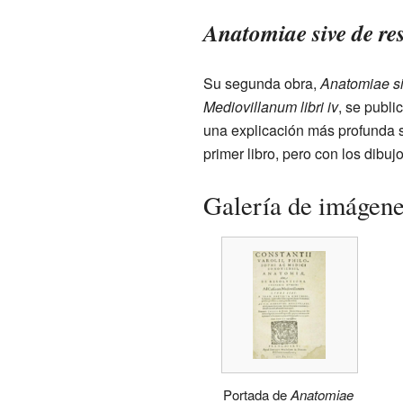
Anatomiae sive de re
Su segunda obra,
Anatomiae si
Mediovillanum libri iv
, se publi
una explicación más profunda s
primer libro, pero con los dibuj
Galería de imágen
Portada de
Anatomiae