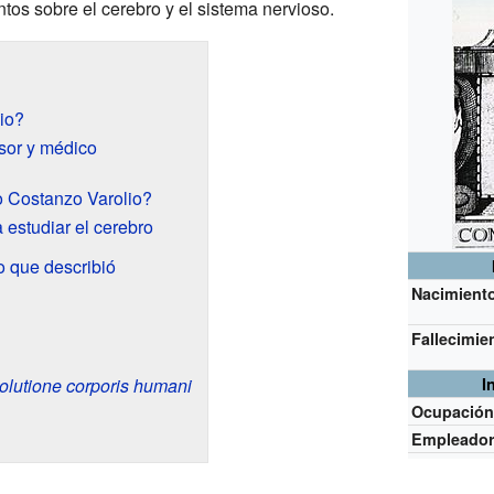
tos sobre el cerebro y el sistema nervioso.
io?
sor y médico
 Costanzo Varolio?
estudiar el cerebro
o que describió
Nacimient
Fallecimie
olutione corporis humani
I
Ocupació
Empleado