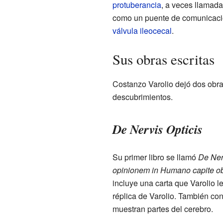
protuberancia
, a veces llamad
como un puente de comunicación 
válvula ileocecal
.
Sus obras escritas
Costanzo Varolio dejó dos obr
descubrimientos.
De Nervis Opticis
Su primer libro se llamó
De Ner
opinionem in Humano capite ob
incluye una carta que Varolio le
réplica de Varolio. También co
muestran partes del cerebro.