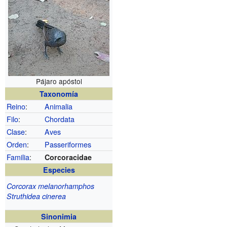
Pájaro apóstol
Taxonomía
Reino
:
Animalia
Filo
:
Chordata
Clase
:
Aves
Orden
:
Passeriformes
Familia
:
Corcoracidae
Especies
Corcorax melanorhamphos
Struthidea cinerea
Sinonimia