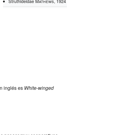
Struthideidae
Mathews, 1924
n inglés es
White-winged