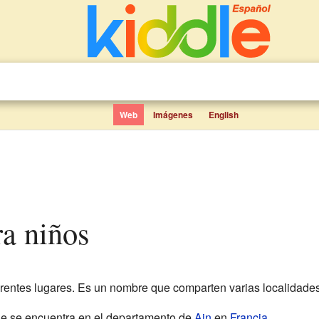
Web
Imágenes
English
ra niños
ferentes lugares. Es un nombre que comparten varias localidade
e se encuentra en el departamento de
Ain
en
Francia
.