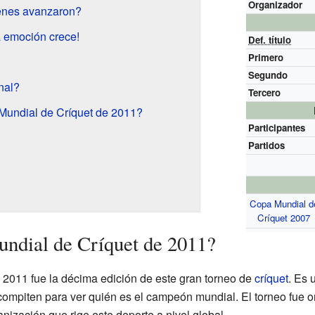
Organizador
énes avanzaron?
a emoción crece!
Def. título
Primero
Segundo
nal?
Tercero
Mundial de Críquet de 2011?
Participantes
Partidos
Copa Mundial d
Críquet 2007
ndial de Críquet de 2011?
2011 fue la décima edición de este gran torneo de
críquet
. Es 
compiten para ver quién es el campeón mundial. El torneo fue 
ganización que rige este deporte a nivel global.