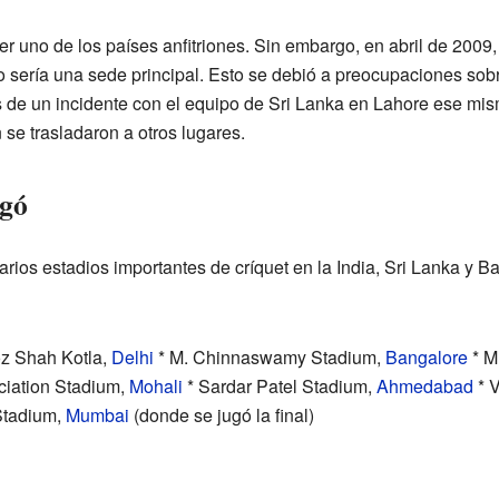
er uno de los países anfitriones. Sin embargo, en abril de 2009,
o sería una sede principal. Esto se debió a preocupaciones sobr
 de un incidente con el equipo de Sri Lanka en Lahore ese mismo
 se trasladaron a otros lugares.
ugó
arios estadios importantes de críquet en la India, Sri Lanka y B
z Shah Kotla,
Delhi
* M. Chinnaswamy Stadium,
Bangalore
* M
ciation Stadium,
Mohali
* Sardar Patel Stadium,
Ahmedabad
* V
tadium,
Mumbai
(donde se jugó la final)