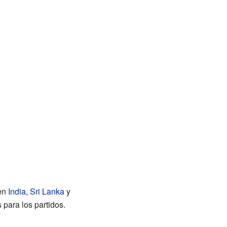
 en
India
,
Sri Lanka
y
 para los partidos.