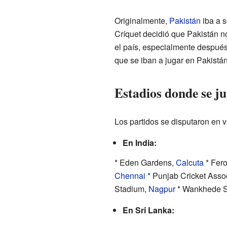
Originalmente,
Pakistán
iba a s
Críquet decidió que Pakistán n
el país, especialmente después
que se iban a jugar en Pakistán
Estadios donde se j
Los partidos se disputaron en v
En India:
* Eden Gardens,
Calcuta
* Fero
Chennai
* Punjab Cricket Asso
Stadium,
Nagpur
* Wankhede S
En Sri Lanka: