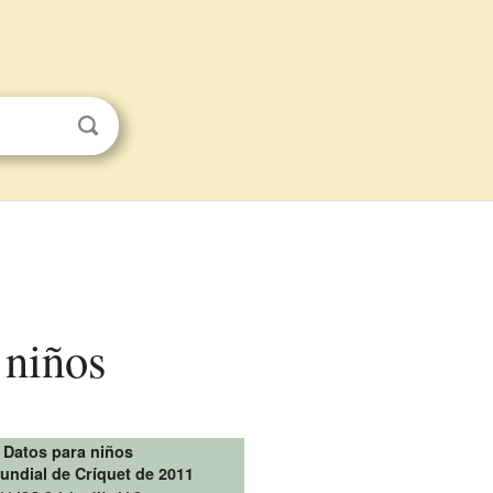
 niños
Datos para niños
ndial de Críquet de 2011