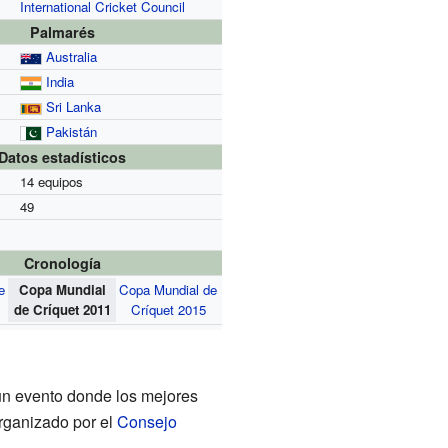
International Cricket Council
Palmarés
Australia
India
Sri Lanka
Pakistán
Datos estadísticos
14 equipos
49
Cronología
e
Copa Mundial
Copa Mundial de
de Críquet 2011
Críquet 2015
un evento donde los mejores
organizado por el
Consejo