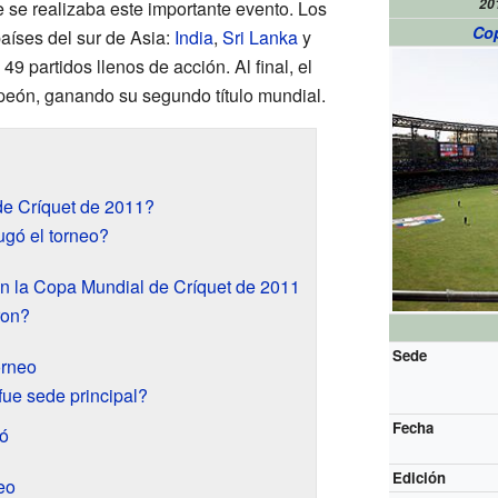
20
 se realizaba este importante evento. Los
Cop
países del sur de Asia:
India
,
Sri Lanka
y
 49 partidos llenos de acción. Al final, el
eón, ganando su segundo título mundial.
de Críquet de 2011?
gó el torneo?
en la Copa Mundial de Críquet de 2011
ron?
Sede
orneo
fue sede principal?
Fecha
gó
Edición
eo