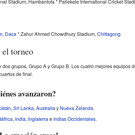
nal Stadium, Hambantota * Pallekele International Cricket St
um
,
Daca
* Zahur Ahmed Chowdhury Stadium,
Chittagong
 el torneo
n dos grupos, Grupo A y Grupo B. Los cuatro mejores equipos 
uartos de final.
iénes avanzaron?
istán
,
Sri Lanka
,
Australia
y
Nueva Zelanda
.
áfrica
,
India
,
Inglaterra
e
Indias Occidentales
.