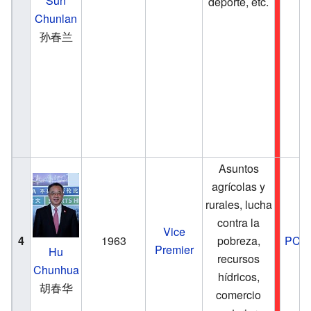
Sun
deporte, etc.
Chunlan
孙春兰
Asuntos
agrícolas y
rurales, lucha
contra la
Vice
4
1963
pobreza,
PCC
Premier
Hu
recursos
Chunhua
hídricos,
胡春华
comercio