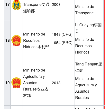
17
Transporte交通
2008
Ministro de
运输部
Transporte
Li Guoying李国
英
Ministerio de
1949
(CPG)
Ministro de
18
Recursos
1954
(PRC)
Recursos
Hídricos水利部
Hídricos
Tang Renjian唐
Ministerio de
仁健
Agricultura y
Ministro de
19
Asuntos
2018
Agricultura y
Rurales农业农
Asuntos
村部
Rurales