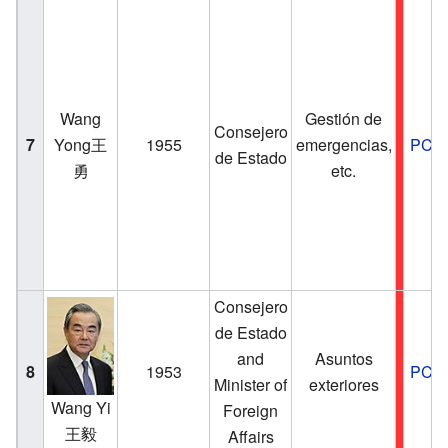
Wang
Gestión de
Consejero
7
Yong王
1955
emergencias,
PCC
de Estado
勇
etc.
Consejero
de Estado
and
Asuntos
8
1953
PCC
Minister of
exteriores
Wang Yi
Foreign
王毅
Affairs