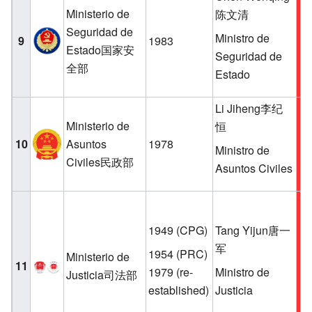
Ministerio de
陈文清
Seguridad de
Ministro de
9
1983
Estado国家安
Seguridad de
全部
Estado
Li Jiheng李纪
Ministerio de
恒
10
Asuntos
1978
Ministro de
Civiles民政部
Asuntos Civiles
1949
(CPG)
Tang Yijun唐一
军
1954
(PRC)
Ministerio de
11
1979
(re-
Ministro de
Justicia司法部
established)
Justicia