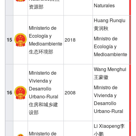
Naturales
资源部
Huang Runqiu
Ministerio de
黄润秋
Ecología y
Ministro de
15
2018
S
Medioambiente
Ecología y
生态环境部
Medioambiente
Wang Menghui
Ministerio de
王蒙徽
Vivienda y
Ministro de
Desarrollo
16
2008
Vivienda y
Urbano-Rural
Desarrollo
住房和城乡建
Urbano-Rural
设部
Li Xiaopeng李
Ministerio de
小鹏