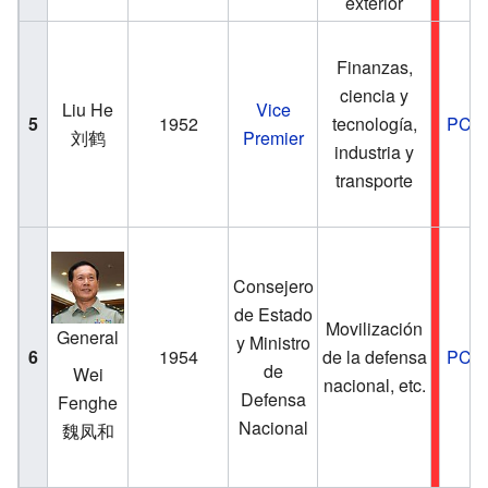
exterior
Finanzas,
ciencia y
Liu He
Vice
5
1952
tecnología,
PCC
刘鹤
Premier
industria y
transporte
Consejero
de Estado
Movilización
General
y Ministro
6
1954
de la defensa
PCC
de
Wei
nacional, etc.
Defensa
Fenghe
Nacional
魏凤和