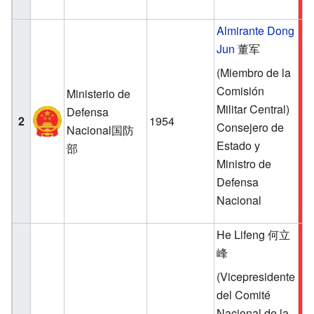
Almirante
Dong
Jun
董军
(Miembro de la
Comisión
Ministerio de
Militar Central)
Defensa
2
1954
Consejero de
Nacional国防
Estado y
部
Ministro de
Defensa
Nacional
He Lifeng 何立
峰
(Vicepresidente
del Comité
Nacional de la