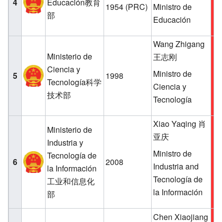
4
Educación教育
1954
(PRC)
Ministro de
部
Educación
Wang Zhigang
Ministerio de
王志刚
Ciencia y
Ministro de
5
1998
Tecnología科学
Ciencia y
技术部
Tecnología
Xiao Yaqing 肖
Ministerio de
亚庆
Industria y
Ministro de
Tecnología de
6
2008
Industria and
la Información
Tecnología de
工业和信息化
la Información
部
Chen Xiaojiang