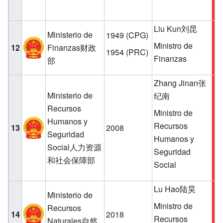
Liu Kun刘昆
Ministerio de
1949
(CPG)
Ministro de
12
Finanzas财政
1954
(PRC)
Finanzas
部
Zhang Jinan张
Ministerio de
纪南
Recursos
Ministro de
Humanos y
Recursos
13
2008
Seguridad
Humanos y
Social人力资源
Seguridad
和社会保障部
Social
Lu Hao陆昊
Ministerio de
Ministro de
Recursos
14
2018
Recursos
Naturales自然