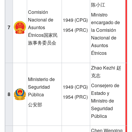
陈小江
Comisión
Ministro
Nacional de
1949
(CPG)
encargado de
7
Asuntos
1954
(PRC)
la Comisión
Étnicos国家民
Nacional de
族事务委员会
Asuntos
Étnicos
Zhao Kezhi 赵
克志
Ministerio de
Consejero de
Seguridad
1949
(CPG)
Estado y
8
Pública
1954
(PRC)
Ministro de
公安部
Seguridad
Pública
Chen Wenqing