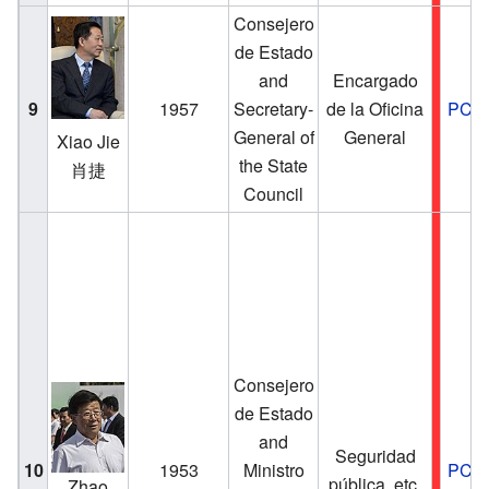
Consejero
de Estado
and
Encargado
9
1957
Secretary-
de la Oficina
PCC
General of
General
Xiao Jie
the State
肖捷
Council
Consejero
de Estado
and
Seguridad
10
1953
Ministro
PCC
pública, etc.
Zhao