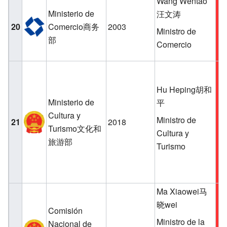
Wang Wentao
Ministerio de
汪文涛
20
Comercio商务
2003
Ministro de
部
Comercio
Hu Heping胡和
Ministerio de
平
Cultura y
Ministro de
21
2018
Turismo文化和
Cultura y
旅游部
Turismo
Ma Xiaowei马
晓wei
Comisión
Ministro de la
Nacional de