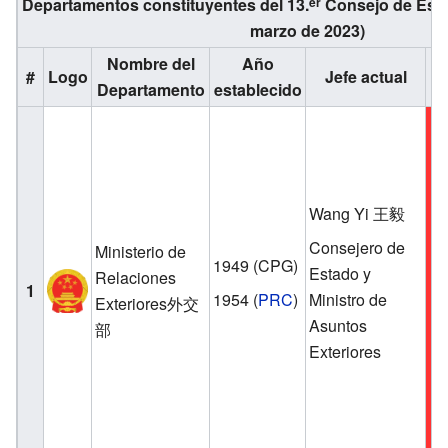
Departamentos constituyentes del 13.
Consejo de Esta
er
marzo de 2023)
Nombre del
Año
#
Logo
Jefe actual
Pa
Departamento
establecido
Wang Yi 王毅
Consejero de
Ministerio de
1949
(CPG)
Estado y
Relaciones
1
1954
(
PRC
)
Ministro de
Exteriores外交
Asuntos
部
Exteriores