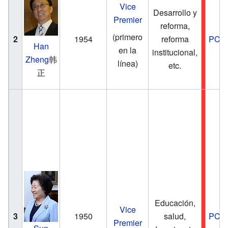
Vice
Desarrollo y
Premier
reforma,
(primero
2
1954
reforma
PCC
Han
en la
institucional,
Zheng
韩
línea)
etc.
正
Educación,
Vice
3
1950
salud,
PCC
Premier