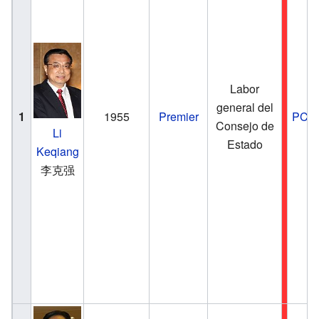
Labor
general del
1
1955
Premier
PCC
Consejo de
Li
Estado
Keqiang
李克强