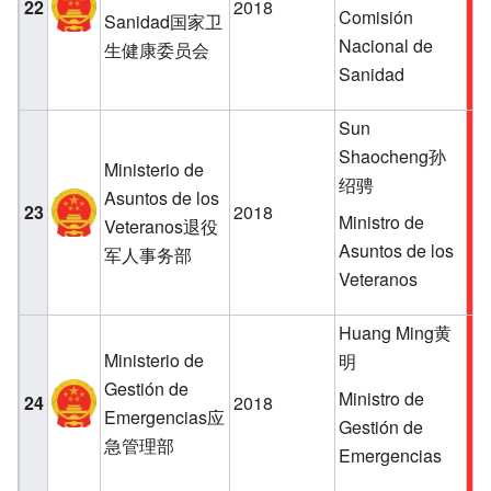
22
2018
Comisión
Sanidad国家卫
Nacional de
生健康委员会
Sanidad
Sun
Shaocheng孙
Ministerio de
绍骋
Asuntos de los
23
2018
Ministro de
Veteranos退役
Asuntos de los
军人事务部
Veteranos
Huang Ming黄
Ministerio de
明
Gestión de
Ministro de
24
2018
Emergencias应
Gestión de
急管理部
Emergencias