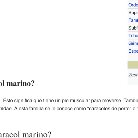
Ord
Supe
Fami
Subf
Trib
Gén
Espe
Zeph
ol marino?
o
. Esto significa que tiene un pie muscular para moverse. Tambi
idae. A esta familia se le conoce como "caracoles de perro" o 
aracol marino?