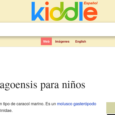
Web
Imágenes
English
tagoensis para niños
n tipo de caracol marino. Es un
molusco
gasterópodo
inidae.