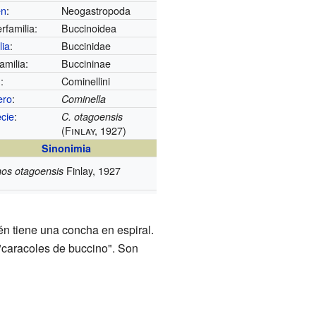
en
:
Neogastropoda
rfamilia:
Buccinoidea
lia
:
Buccinidae
amilia:
Buccininae
u
:
Cominellini
ero
:
Cominella
cie
:
C. otagoensis
(Finlay, 1927)
Sinonimia
Finlay, 1927
os otagoensis
én tiene una concha en espiral.
"caracoles de buccino". Son