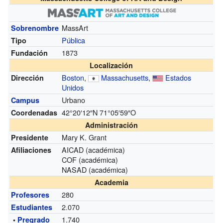
MassArt
Sobrenombre
Pública
Tipo
1873
Fundación
Localización
Boston
,
Massachusetts
,
Estados
Dirección
Unidos
Urbano
Campus
42°20′12″N
71°05′59″O
Coordenadas
Administración
Mary K. Grant
Presidente
AICAD
(académica)
Afiliaciones
COF
(académica)
NASAD
(académica)
Academia
280
Profesores
2.070
Estudiantes
1.740
•
Pregrado