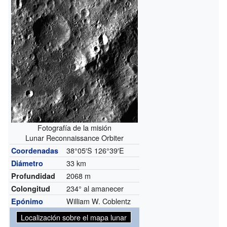
Fotografía de la misión
Lunar Reconnaissance Orbiter
38°05′S
126°39′E
Coordenadas
33 km
Diámetro
2068 m
Profundidad
234° al amanecer
Colongitud
William W. Coblentz
Epónimo
Localización sobre el mapa lunar