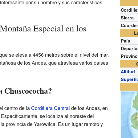
 interesante por su nombre y sus características
Cordille
Sierra
Montaña Especial en los
Coorde
L
País
Depart
e se eleva a 4456 metros sobre el nivel del mar.
Provinc
tañosa de los Andes, que atraviesa varios países
Altitud
Superfi
a Chuscococha?
l centro de la
Cordillera Central
de los Andes, en
Específicamente, se localiza al noreste del
e la provincia de Yarowilca. Es un lugar remoto y