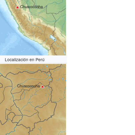
Chuscococha
Localización en Perú
Chuscococha