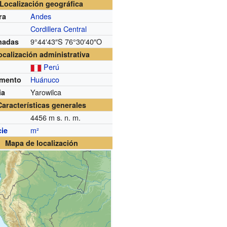
Localización geográfica
Andes
ra
Cordillera Central
9°44′43″S
76°30′40″O
nadas
ocalización administrativa
Perú
Huánuco
amento
Yarowilca
ia
Características generales
4456
m s. n. m.
m²
cie
Mapa de localización