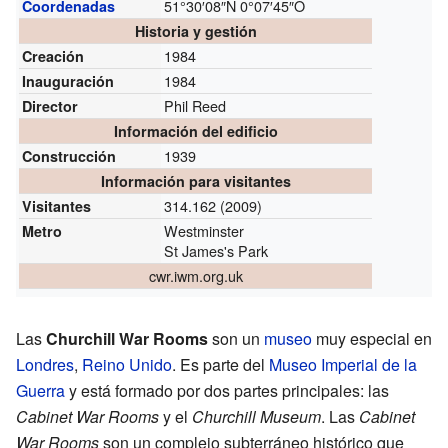
51°30′08″N
0°07′45″O
Coordenadas
Historia y gestión
1984
Creación
1984
Inauguración
Phil Reed
Director
Información del edificio
1939
Construcción
Información para visitantes
314.162 (2009)
Visitantes
Westminster
Metro
St James's Park
cwr.iwm.org.uk
Las
Churchill War Rooms
son un
museo
muy especial en
Londres
,
Reino Unido
. Es parte del
Museo Imperial de la
Guerra
y está formado por dos partes principales: las
Cabinet War Rooms
y el
Churchill Museum
. Las
Cabinet
War Rooms
son un complejo subterráneo histórico que