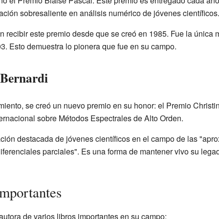
nó el Premio Blaise Pascal. Este premio es entregado cada año
ación sobresaliente en análisis numérico de jóvenes científicos
en recibir este premio desde que se creó en 1985. Fue la única
003. Esto demuestra lo pionera que fue en su campo.
 Bernardi
miento, se creó un nuevo premio en su honor: el Premio Christi
ternacional sobre Métodos Espectrales de Alto Orden.
ación destacada de jóvenes científicos en el campo de las "apr
iferenciales parciales". Es una forma de mantener vivo su lega
importantes
autora de varios libros importantes en su campo: