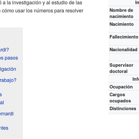
a la investigación y al estudio de las
I
 cómo usar los números para resolver
Nombre de
nacimiento
Nacimiento
Fallecimiento
rdi?
Nacionalidad
os pasos
Supervisor
tigación
doctoral
In
trabajo?
Ocupación
s
Cargos
ocupados
al
Distinciones
ernardi
ntes