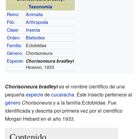
Taxonomía
Reino
:
Animalia
Filo
:
Arthropoda
Clase
:
Insecta
Orden
:
Blattodea
Familia
:
Ectobiidae
Género
:
Chorisoneura
Especie
:
Chorisoneura bradleyi
Hebard, 1933
Chorisoneura bradleyi
es el nombre científico de una
pequeña
especie
de
cucaracha
. Este insecto pertenece al
género
Chorisoneura
y a la familia Ectobiidae. Fue
identificada y descrita por primera vez por el científico
Morgan Hebard en el año 1933.
Contenido