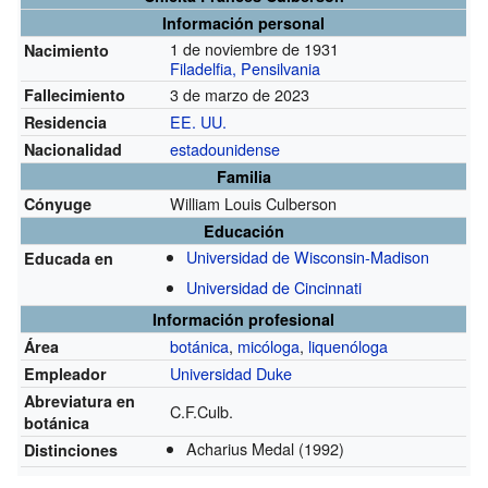
Información personal
1 de noviembre de 1931
Nacimiento
Filadelfia, Pensilvania
3 de marzo de 2023
Fallecimiento
EE. UU.
Residencia
estadounidense
Nacionalidad
Familia
William Louis Culberson
Cónyuge
Educación
Universidad de Wisconsin-Madison
Educada en
Universidad de Cincinnati
Información profesional
botánica
,
micóloga
,
liquenóloga
Área
Universidad Duke
Empleador
Abreviatura en
C.F.Culb.
botánica
Acharius Medal
(1992)
Distinciones