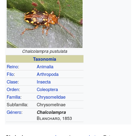
Chalcolampra pustulata
Taxonomía
Reino
:
Animalia
Filo
:
Arthropoda
Clase
:
Insecta
Orden
:
Coleoptera
Familia
:
Chrysomelidae
Subfamilia:
Chrysomelinae
Género
:
Chalcolampra
Blanchard, 1853