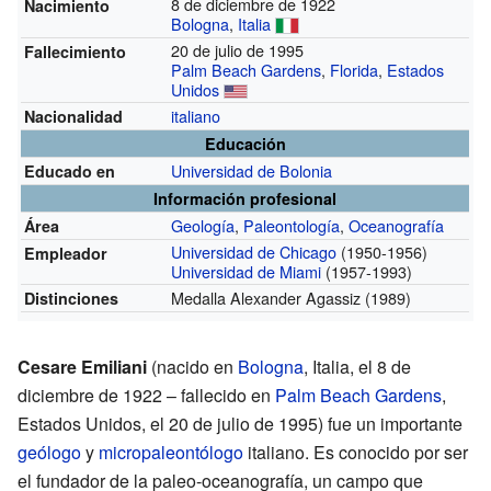
8 de diciembre de 1922
Nacimiento
Bologna
,
Italia
20 de julio de 1995
Fallecimiento
Palm Beach Gardens
,
Florida
,
Estados
Unidos
italiano
Nacionalidad
Educación
Universidad de Bolonia
Educado en
Información profesional
Geología
,
Paleontología
,
Oceanografía
Área
Universidad de Chicago
(1950-1956)
Empleador
Universidad de Miami
(1957-1993)
Medalla Alexander Agassiz (1989)
Distinciones
Cesare Emiliani
(nacido en
Bologna
, Italia, el 8 de
diciembre de 1922 – fallecido en
Palm Beach Gardens
,
Estados Unidos, el 20 de julio de 1995) fue un importante
geólogo
y
micropaleontólogo
italiano. Es conocido por ser
el fundador de la paleo-oceanografía, un campo que