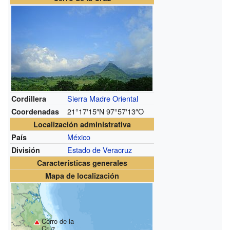
Sierra Madre Oriental
Cordillera
21°17′15″N
97°57′13″O
Coordenadas
Localización administrativa
México
País
Estado de Veracruz
División
Características generales
Mapa de localización
Cerro de la
Cruz