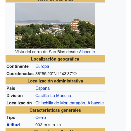
Vista del cerro de San Blas desde
Albacete
Localización geográfica
Europa
Continente
38°55′20″N
1°43′37″O
Coordenadas
Localización administrativa
España
País
Castilla-La Mancha
División
Chinchilla de Montearagón
,
Albacete
Localización
Características generales
Cerro
Tipo
903
m s. n. m.
Altitud