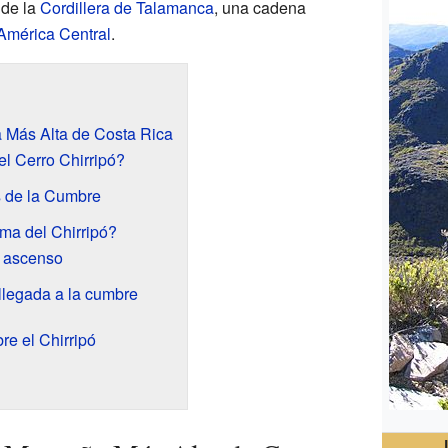
 de la
Cordillera de Talamanca
, una cadena
América Central
.
a Más Alta de Costa Rica
l Cerro Chirripó?
s de la Cumbre
ima del Chirripó?
l ascenso
llegada a la cumbre
re el Chirripó