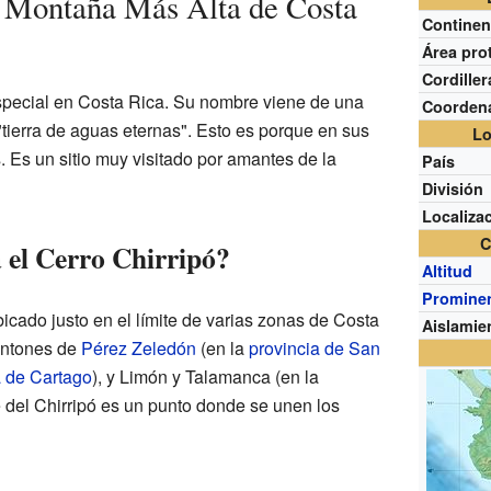
a Montaña Más Alta de Costa
Continen
Área pro
Cordiller
especial en Costa Rica. Su nombre viene de una
Coorden
"tierra de aguas eternas". Esto es porque en sus
Lo
 Es un sitio muy visitado por amantes de la
País
División
Localiza
C
 el Cerro Chirripó?
Altitud
Promine
cado justo en el límite de varias zonas de Costa
Aislamie
antones de
Pérez Zeledón
(en la
provincia de San
a de Cartago
), y Limón y Talamanca (en la
 del Chirripó es un punto donde se unen los