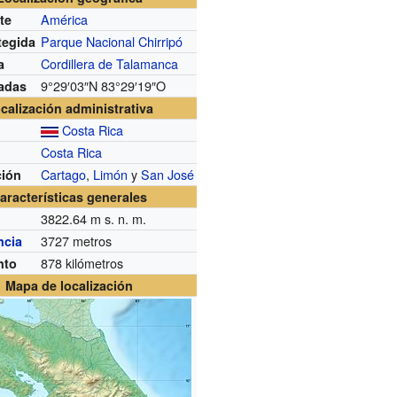
América
te
Parque Nacional Chirripó
tegida
Cordillera de Talamanca
a
9°29′03″N
83°29′19″O
adas
calización administrativa
Costa Rica
Costa Rica
Cartago
,
Limón
y
San José
ción
aracterísticas generales
3822.64 m s. n. m.
3727 metros
ncia
878 kilómetros
nto
Mapa de localización