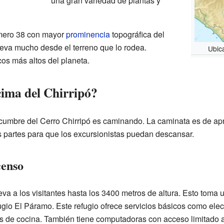
una gran variedad de plantas y
úmero 38 con mayor
prominencia
topográfica del
leva mucho desde el terreno que lo rodea.
Ubic
os más altos del planeta.
cima del Chirripó?
 cumbre del Cerro Chirripó es caminando. La caminata es de a
 partes para que los excursionistas puedan descansar.
censo
eva a los visitantes hasta los 3400 metros de altura. Esto toma
gio El Páramo. Este refugio ofrece servicios básicos como elect
ios de cocina. También tiene computadoras con acceso limitado a