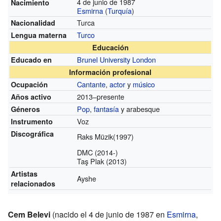
4 de junio de 1987
Nacimiento
Esmirna
(
Turquía
)
Turca
Nacionalidad
Turco
Lengua materna
Educación
Brunel University London
Educado en
Información profesional
Cantante
,
actor
y
músico
Ocupación
2013–presente
Años activo
Pop
,
fantasía
y arabesque
Géneros
Voz
Instrumento
Discográfica
Raks Müzik(1997)
DMC (2014-)
Taş Plak (2013)
Artistas
Ayshe
relacionados
Cem Belevi
(nacido el 4 de junio de 1987 en
Esmirna
,