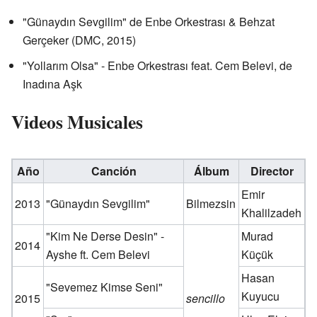
"Günaydın Sevgilim" de Enbe Orkestrası & Behzat
Gerçeker (DMC, 2015)
"Yollarım Olsa" - Enbe Orkestrası feat. Cem Belevi, de
Inadına Aşk
Videos Musicales
Año
Canción
Álbum
Director
Emir
2013
"Günaydın Sevgilim"
Bilmezsin
Khalilzadeh
"Kim Ne Derse Desin" -
Murad
2014
Ayshe ft. Cem Belevi
Küçük
Hasan
"Sevemez Kimse Seni"
Kuyucu
2015
sencillo