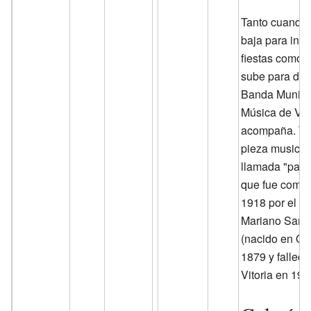
Tanto cuando
baja para inici
fiestas como 
sube para des
Banda Munici
Música de Vito
acompaña. To
pieza musical
llamada "pasa
que fue comp
1918 por el m
Mariano San 
(nacido en Oñ
1879 y falleci
Vitoria en 193