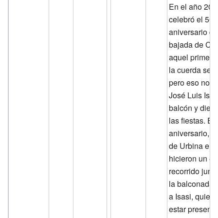
En el año 200
celebró el 50.
aniversario de
bajada de Ce
aquel primer 
la cuerda se r
pero eso no i
José Luis Isasi
balcón y diera
las fiestas. En
aniversario, G
de Urbina e I
hicieron un e
recorrido junt
la balconada,
a Isasi, quien
estar presente