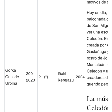
motivos de sa
Hoy en día, en
balconada de l
de San Miguel
ver una escult
Celedón. Esta
creada por An
Gastañaga y t
rostro de José
Montalbán, el
Gorka
Celedón y uno
2001-
Iñaki
Ortiz de
21 (*)
2024
creadores de 
2023
Kerejazu
Urbina
querido perso
La músi
Celedón