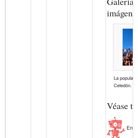
Galería 
imágene
La popular 
Celedón.
Véase t
En in