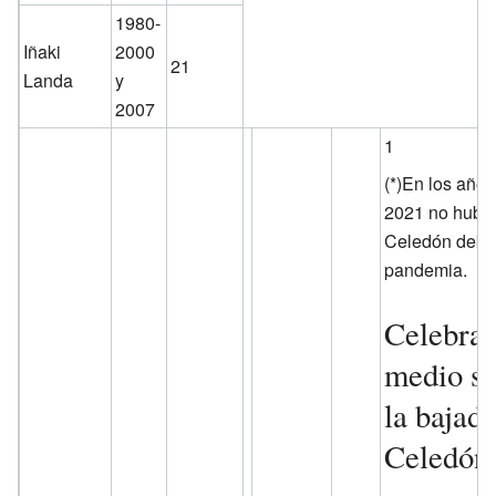
1980-
Iñaki
2000
21
Landa
y
2007
1
(*)En los año
2021 no hubo
Celedón debid
pandemia.
Celebrac
medio si
la bajad
Celedón