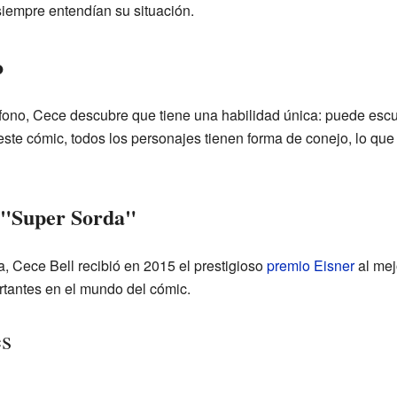
siempre entendían su situación.
o
ífono, Cece descubre que tiene una habilidad única: puede es
este cómic, todos los personajes tienen forma de conejo, lo que 
 "Super Sorda"
ca, Cece Bell recibió en 2015 el prestigioso
premio Eisner
al mejo
tantes en el mundo del cómic.
es