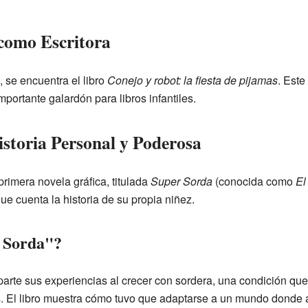
como Escritora
 se encuentra el libro
Conejo y robot: la fiesta de pijamas
. Este
importante galardón para libros infantiles.
storia Personal y Poderosa
rimera novela gráfica, titulada
Super Sorda
(conocida como
El
e cuenta la historia de su propia niñez.
r Sorda"?
parte sus experiencias al crecer con sordera, una condición qu
s
. El libro muestra cómo tuvo que adaptarse a un mundo donde a 