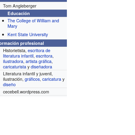
Tom Angleberger
Educación
The College of William and
Mary
Kent State University
formación profesional
Historietista,
escritora de
literatura infantil
,
escritora
,
ilustradora
,
artista gráfica
,
caricaturista
y
diseñadora
Literatura infantil y juvenil,
ilustración,
gráficos
,
caricatura
y
diseño
cecebell.wordpress.com