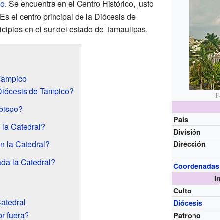
co
. Se encuentra en el Centro Histórico, justo
Es el centro principal de la Diócesis de
ipios en el sur del estado de Tamaulipas.
 Tampico
Diócesis de Tampico?
F
obispo?
País
 la Catedral?
División
n la Catedral?
Dirección
da la Catedral?
Coordenadas
I
Culto
Catedral
Diócesis
r fuera?
Patrono