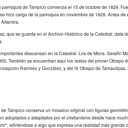
 la parroquia de Tampico comienza el 15 de octubre de 1829. Fue
se hizo cargo de la parroquia en noviembre de 1828. Antes de e
 Altamira.
es, que se guarda en el Archivo Histórico de la Catedral, data 
s.
importantes descansan en la Catedral. Los de Mons. Serafín M
955. También se encuentran aquí los restos del primer Obispo de
oncepción Ramírez y González, y del IV Obispo de Tamaulipas
ral de Tampico conserva un mosaico original con figuras geométr
eron adoptados y adaptados por el cristianismo desde hace much
eunir", refiriéndose a algo que expresa una realidad más grande d