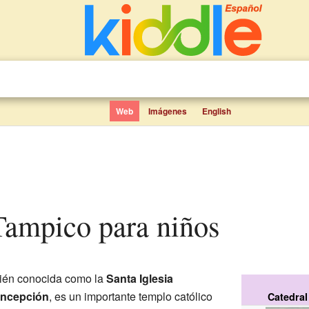
Web
Imágenes
English
 Tampico para niños
bién conocida como la
Santa Iglesia
oncepción
, es un importante templo católico
Catedral