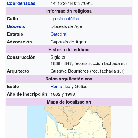
44°12′24″N
0°37′09″E
Coordenadas
Información religiosa
Iglesia católica
Culto
Diócesis de Agen
Diócesis
Catedral
Estatus
Caprasio de Agen
Advocación
Historia del edificio
Siglo
xii
Construcción
1838-1847, reconstrucción fachada sur
Gustave Bourrières (rec. fachada sur)
Arquitecto
Datos arquitectónicos
Románico
y Gótico
Estilo
1862 y 1998
Año de inscripción
Mapa de localización