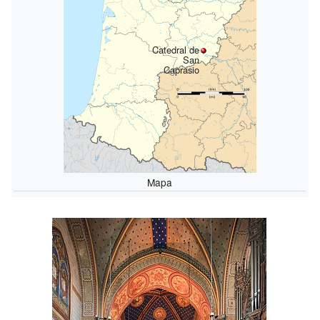
Catedral de
San
Caprasio
Mapa