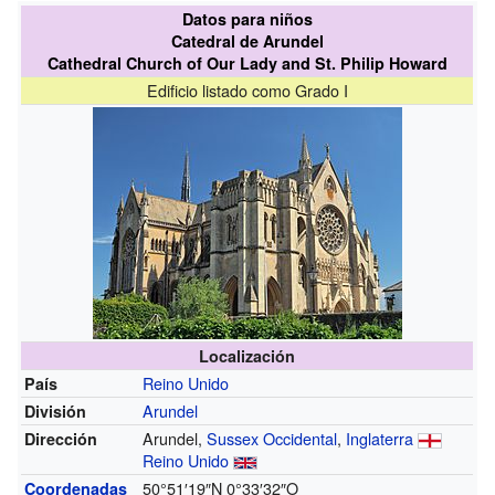
Datos para niños
Catedral de Arundel
Cathedral Church of Our Lady and St. Philip Howard
Edificio listado como Grado I
Localización
Reino Unido
País
Arundel
División
Arundel,
Sussex Occidental
,
Inglaterra
Dirección
Reino Unido
50°51′19″N
0°33′32″O
Coordenadas