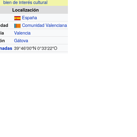
bien de interés cultural
Localización
España
Comunidad Valenciana
idad
Valencia
ia
Gátova
ión
39°46′00″N
0°33′22″O
nadas