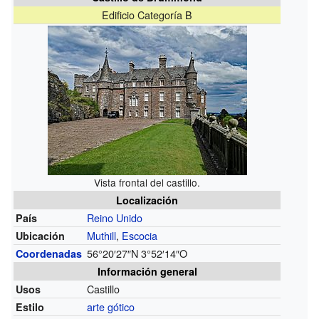
Edificio Categoría B
Vista frontal del castillo.
Localización
Reino Unido
País
Muthill
,
Escocia
Ubicación
56°20′27″N
3°52′14″O
Coordenadas
Información general
Castillo
Usos
arte gótico
Estilo