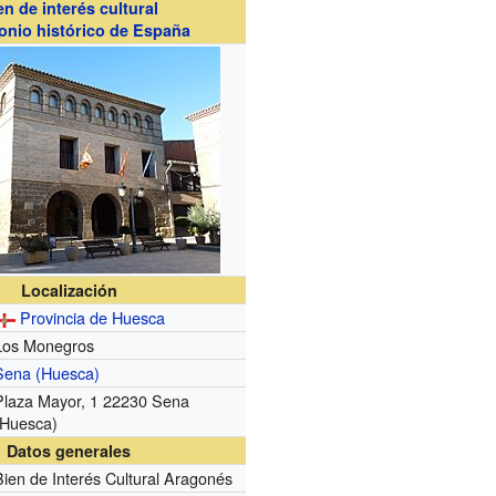
en de interés cultural
onio histórico de España
Localización
Provincia de Huesca
Los Monegros
Sena (Huesca)
Plaza Mayor, 1 22230 Sena
(Huesca)
Datos generales
Bien de Interés Cultural Aragonés