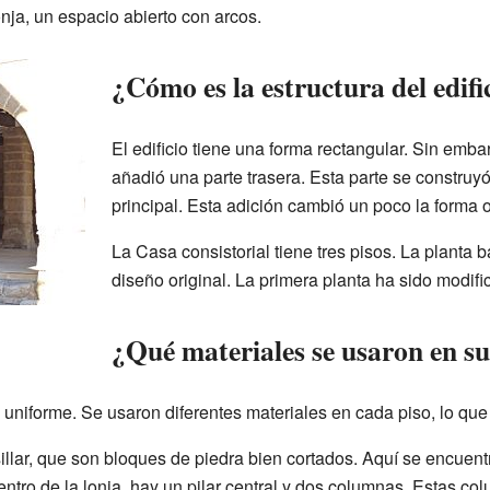
nja, un espacio abierto con arcos.
¿Cómo es la estructura del edifi
El edificio tiene una forma rectangular. Sin embar
añadió una parte trasera. Esta parte se construyó
principal. Esta adición cambió un poco la forma or
La Casa consistorial tiene tres pisos. La planta 
diseño original. La primera planta ha sido modifi
¿Qué materiales se usaron en s
 y uniforme. Se usaron diferentes materiales en cada piso, lo que
llar, que son bloques de piedra bien cortados. Aquí se encuentr
ntro de la lonja, hay un pilar central y dos columnas. Estas co