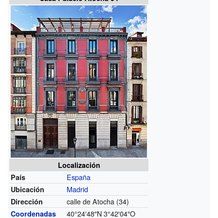
Localización
España
País
Madrid
Ubicación
calle de Atocha
(34)
Dirección
40°24′48″N
3°42′04″O
Coordenadas