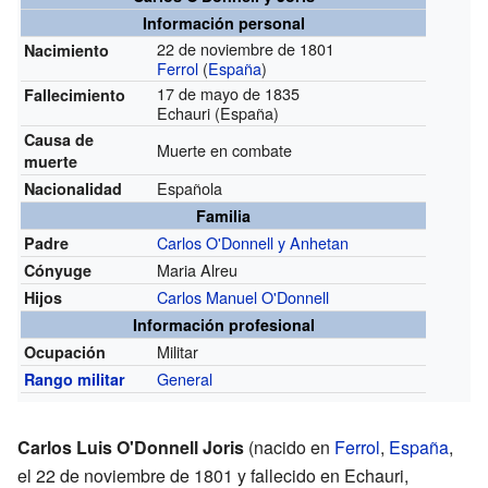
Información personal
22 de noviembre de 1801
Nacimiento
Ferrol
(
España
)
17 de mayo de 1835
Fallecimiento
Echauri (España)
Causa de
Muerte en combate
muerte
Española
Nacionalidad
Familia
Carlos O'Donnell y Anhetan
Padre
Maria Alreu
Cónyuge
Carlos Manuel O'Donnell
Hijos
Información profesional
Militar
Ocupación
General
Rango militar
Carlos Luis O'Donnell Joris
(nacido en
Ferrol
,
España
,
el 22 de noviembre de 1801 y fallecido en Echauri,