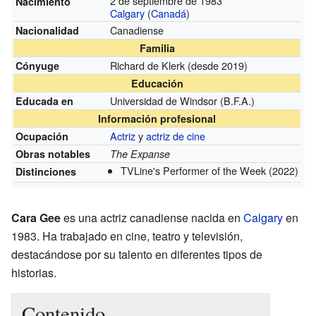
2 de septiembre de 1983
Nacimiento
Calgary
(
Canadá
)
Canadiense
Nacionalidad
Familia
Richard de Klerk
(desde 2019)
Cónyuge
Educación
Universidad de Windsor
(B.F.A.)
Educada en
Información profesional
Actriz
y
actriz de cine
Ocupación
Obras notables
The Expanse
TVLine's Performer of the Week
(2022)
Distinciones
Cara Gee
es una actriz canadiense nacida en
Calgary
en
1983. Ha trabajado en cine, teatro y televisión,
destacándose por su talento en diferentes tipos de
historias.
Contenido