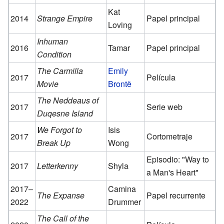
Kat
2014
Strange Empire
Papel principal
Loving
Inhuman
2016
Tamar
Papel principal
Condition
The Carmilla
Emily
2017
Película
Movie
Brontë
The Neddeaus of
2017
Serie web
Duqesne Island
We Forgot to
Isis
2017
Cortometraje
Break Up
Wong
Episodio: "Way to
2017
Letterkenny
Shyla
a Man's Heart"
2017–
Camina
The Expanse
Papel recurrente
2022
Drummer
The Call of the