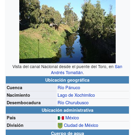
Vista del canal Nacional desde el puente del Toro, en
San
Andrés Tomatlán
.
Ubicación geográfica
Río Pánuco
Cuenca
Lago de Xochimilco
Nacimiento
Río Churubusco
Desembocadura
Ubicación administrativa
México
País
Ciudad de México
División
Cuerpo de agua