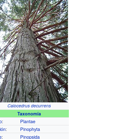
Calocedrus decurrens
Taxonomía
o
:
Plantae
ión
:
Pinophyta
e
:
Pinopsida