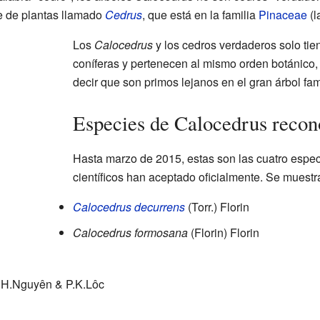
e de plantas llamado
Cedrus
, que está en la familia
Pinaceae
(l
Los
Calocedrus
y los cedros verdaderos solo t
coníferas y pertenecen al mismo orden botánico
decir que son primos lejanos en el gran árbol fami
Especies de Calocedrus recon
Hasta marzo de 2015, estas son las cuatro espe
científicos han aceptado oficialmente. Se muestr
Calocedrus decurrens
(Torr.) Florin
Calocedrus formosana
(Florin) Florin
T.H.Nguyên & P.K.Lôc