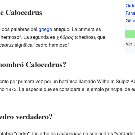
Ord
e Calocedrus
Fami
Gén
 dos palabras del
griego
antiguo. La primera es
a "hermoso". La segunda es
χέδρος
(chedros), que
Ver 
cedrus
significa "cedro hermoso".
 nombró Calocedrus?
rito por primera vez por un botánico llamado Wilhelm Sulpiz Ku
 año 1873. La especie que se considera el ejemplo principal de e
edro verdadero?
labra "cedro", los árboles
Calocedrus
no son cedros "verdader