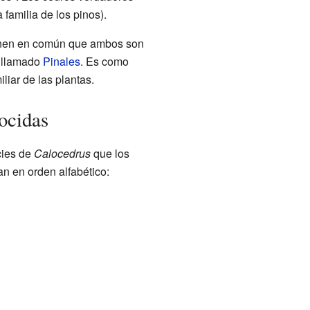
a familia de los pinos).
ienen en común que ambos son
, llamado
Pinales
. Es como
liar de las plantas.
ocidas
cies de
Calocedrus
que los
an en orden alfabético: