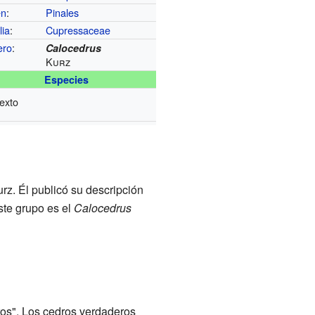
en
:
Pinales
lia
:
Cupressaceae
ero
:
Calocedrus
Kurz
Especies
texto
rz. Él publicó su descripción
ste grupo es el
Calocedrus
os". Los cedros verdaderos