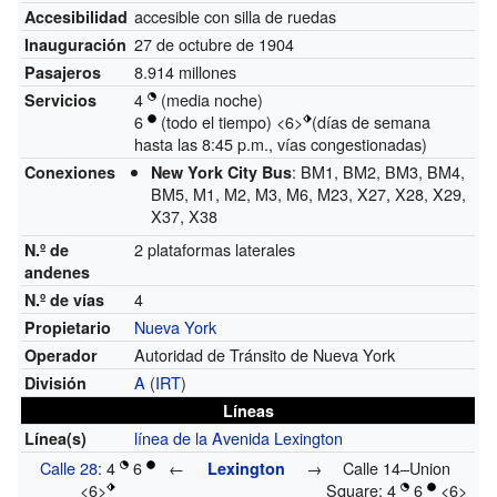
accesible con silla de ruedas
Accesibilidad
27 de octubre de 1904
Inauguración
8.914 millones
Pasajeros
4
(media noche)
Servicios
6
(todo el tiempo) <6>
(días de semana
hasta las 8:45 p.m., vías congestionadas)
: BM1, BM2, BM3, BM4,
Conexiones
New York City Bus
BM5, M1, M2, M3, M6, M23, X27, X28, X29,
X37, X38
2 plataformas laterales
N.º de
andenes
4
N.º de vías
Nueva York
Propietario
Autoridad de Tránsito de Nueva York
Operador
A
(
IRT
)
División
Líneas
línea de la Avenida Lexington
Línea(s)
Calle 28
: 4
6
←
→
Calle 14–Union
Lexington
<6>
Square: 4
6
<6>