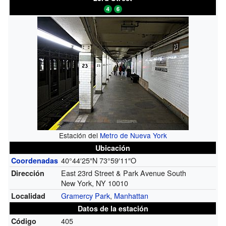
Estación del
Metro de Nueva York
Ubicación
40°44′25″N
73°59′11″O
Coordenadas
East 23rd Street & Park Avenue South
Dirección
New York, NY 10010
Gramercy Park
,
Manhattan
Localidad
Datos de la estación
405
Código