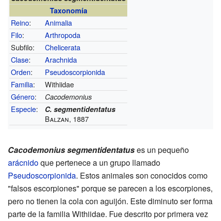
Taxonomía
Reino
:
Animalia
Filo
:
Arthropoda
Subfilo:
Chelicerata
Clase
:
Arachnida
Orden
:
Pseudoscorpionida
Familia
:
Withiidae
Género
:
Cacodemonius
Especie
:
C. segmentidentatus
Balzan, 1887
Cacodemonius segmentidentatus
es un pequeño
arácnido
que pertenece a un grupo llamado
Pseudoscorpionida
. Estos animales son conocidos como
"falsos escorpiones" porque se parecen a los escorpiones,
pero no tienen la cola con aguijón. Este diminuto ser forma
parte de la familia Withiidae. Fue descrito por primera vez