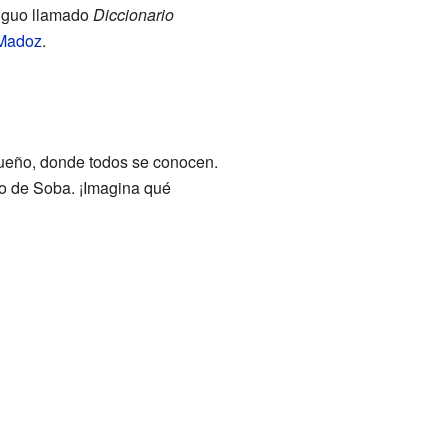
tiguo llamado
Diccionario
Madoz
.
queño, donde todos se conocen.
io de Soba. ¡Imagina qué