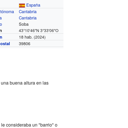
España
utónoma
Cantabria
a
Cantabria
io
Soba
n
43°10′46″N
3°33′06″O
18 hab.
ón
(2024)
39806
ostal
a una buena altura en las
le consideraba un "barrio" o