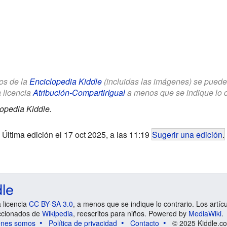
los de la
Enciclopedia Kiddle
(incluidas las imágenes) se puede u
a licencia
Atribución-CompartirIgual
a menos que se indique lo con
opedia Kiddle.
Última edición el 17 oct 2025, a las 11:19
Sugerir una edición
.
dle
a licencia
CC BY-SA 3.0
, a menos que se indique lo contrario. Los artíc
ccionados de
Wikipedia
, reescritos para niños. Powered by
MediaWiki
.
énes somos
Política de privacidad
Contacto
© 2025 Kiddle.co