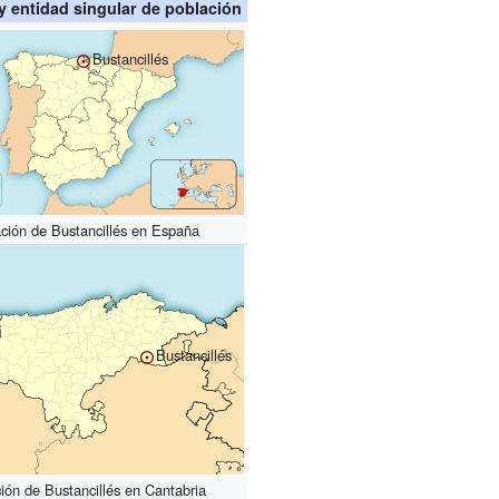
 y entidad singular de población
Bustancillés
ción de Bustancillés en España
Bustancillés
ión de Bustancillés en Cantabria