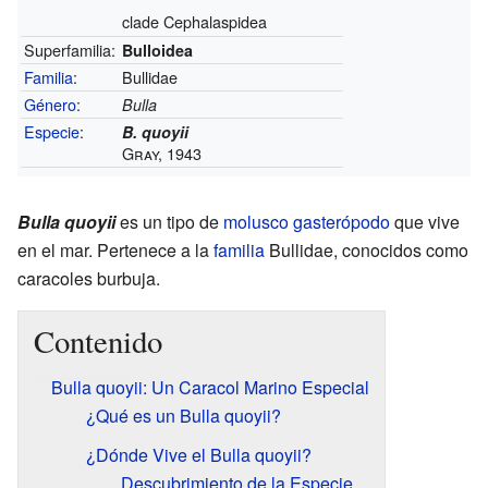
clade Cephalaspidea
Superfamilia:
Bulloidea
Familia
:
Bullidae
Género
:
Bulla
Especie
:
B. quoyii
Gray, 1943
Bulla quoyii
es un tipo de
molusco
gasterópodo
que vive
en el mar. Pertenece a la
familia
Bullidae, conocidos como
caracoles burbuja.
Contenido
Bulla quoyii: Un Caracol Marino Especial
¿Qué es un Bulla quoyii?
¿Dónde Vive el Bulla quoyii?
Descubrimiento de la Especie