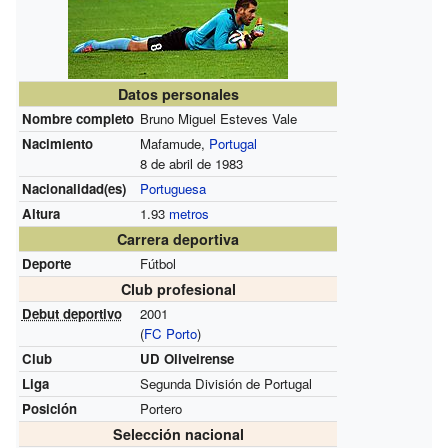
Datos personales
Nombre completo
Bruno Miguel Esteves Vale
Nacimiento
Mafamude,
Portugal
8 de abril de 1983
Nacionalidad(es)
Portuguesa
Altura
1.93
metros
Carrera deportiva
Deporte
Fútbol
Club profesional
Debut deportivo
2001
(
FC Porto
)
Club
UD Oliveirense
Liga
Segunda División de Portugal
Posición
Portero
Selección nacional