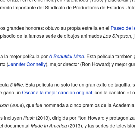
premio importante del Sindicato de Productores de Estados Uni
dos grandes honores: obtuvo su propia estrella en el
Paseo de l
episodio de la famosa serie de dibujos animados
Los Simpson
,
a la mejor película por
A Beautiful Mind
. Esta película también
to (
Jennifer Connelly
), mejor director (Ron Howard) y mejor g
ícula
8 Mile
. Esta película no solo fue un gran éxito de taquilla,
ue ganó un
Óscar a la mejor canción original
, con la canción «L
ixon
(2008), que fue nominada a cinco premios de la Academia,
s incluyen
Rush
(2013), dirigida por Ron Howard y protagoniz
 el documental
Made in America
(2013), y las series de televisi