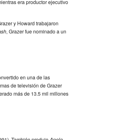
ientras era productor ejecutivo
razer y Howard trabajaron
ash
, Grazer fue nominado a un
nvertido en una de las
amas de televisión de Grazer
rado más de 13.5 mil millones
991). También produjo
Apolo