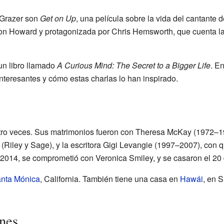
 Grazer son
Get on Up
, una película sobre la vida del cantante 
Ron Howard y protagonizada por Chris Hemsworth, que cuenta la 
un libro llamado
A Curious Mind: The Secret to a Bigger Life
. E
teresantes y cómo estas charlas lo han inspirado.
tro veces. Sus matrimonios fueron con Theresa McKay (1972–
 (Riley y Sage), y la escritora Gigi Levangie (1997–2007), con q
e 2014, se comprometió con Veronica Smiley, y se casaron el 20 
nta Mónica
, California. También tiene una casa en
Hawái
, en 
ones