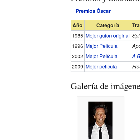
Premios Óscar
Año
Categoría
Tr
1985
Mejor guion original
Spl
1996
Mejor Película
Apo
2002
Mejor Película
A B
2009
Mejor película
Fro
Galería de imágen