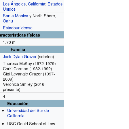
Los Ángeles
,
California
;
Estados
Unidos
Santa Monica
y North Shore,
Oahu
Estadounidense
racterísticas físicas
1,70 m
Familia
Jack Dylan Grazer
(sobrino)
Theresa McKay
(1972-1979)
Corki Corman
(1982-1992)
Gigi Levangie Grazer
(1997-
2009)
Veronica Smiley
(2016-
presente)
4
Educación
Universidad del Sur de
California
USC Gould School of Law