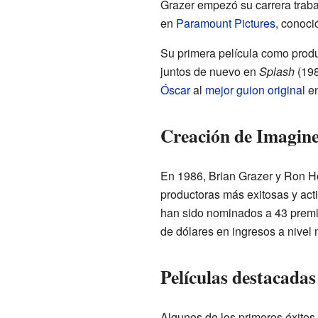
Grazer empezó su carrera trabaj
en
Paramount Pictures
, conoci
Su primera película como prod
juntos de nuevo en
Splash
(198
Óscar
al
mejor guion original
en
Creación de Imagin
En 1986, Brian Grazer y Ron H
productoras más exitosas y acti
han sido nominados a 43 premi
de dólares en ingresos a nivel 
Películas destacadas
Algunos de los primeros éxitos