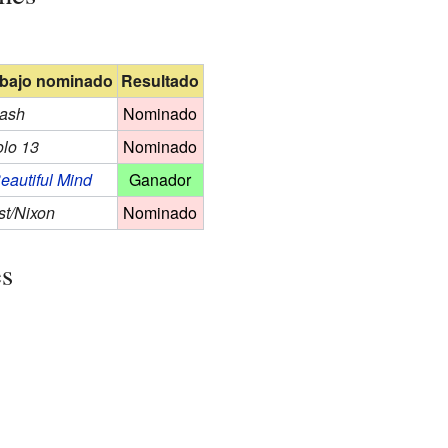
abajo nominado
Resultado
ash
Nominado
lo 13
Nominado
eautiful Mind
Ganador
st/Nixon
Nominado
es