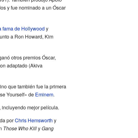
dos y fue nominado a un Óscar
a fama de Hollywood
y
 junto a Ron Howard, Kim
 ganó otros premios Óscar,
uion adaptado (Akiva
 sino que también fue la primera
ose Yourself» de
Eminem
.
 incluyendo mejor película.
ada por
Chris Hemsworth
y
ón
Those Who Kill
y
Gang