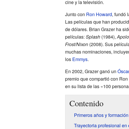
cine y la televisión.
Junto con
Ron Howard
, fundó 
Las películas que han produci
de dólares. Brian Grazer ha s
películas:
Splash
(1984),
Apolo
Frost/Nixon
(2008). Sus película
muchas nominaciones, incluyen
los
Emmys
.
En 2002, Grazer ganó un
Óscar
premio que compartió con Ron 
en su lista de las «100 person
Contenido
Primeros años y formació
Trayectoria profesional en 