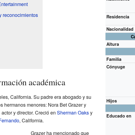
Entertainment
y reconocimientos
Residencia
Nacionalidad
Ca
Altura
Familia
Cónyuge
ormación académica
les, California. Su padre era abogado y su
Hijos
os hermanos menores: Nora Bet Grazer y
actor y director. Creció en
Sherman Oaks
y
Educado en
 Fernando
, California.
Grazer ha mencionado que