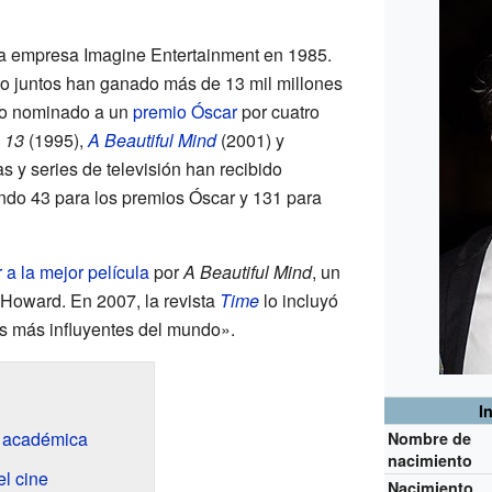
la empresa Imagine Entertainment en 1985.
do juntos han ganado más de 13 mil millones
ido nominado a un
premio Óscar
por cuatro
 13
(1995),
A Beautiful Mind
(2001) y
s y series de televisión han recibido
do 43 para los premios Óscar y 131 para
 a la mejor película
por
A Beautiful Mind
, un
Howard. En 2007, la revista
Time
lo incluyó
as más influyentes del mundo».
I
n académica
Nombre de
nacimiento
el cine
Nacimiento