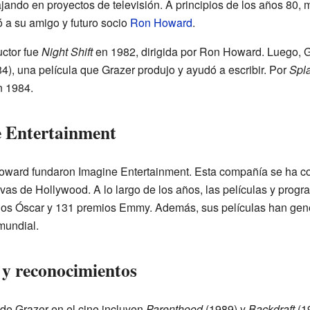
ando en proyectos de televisión. A principios de los años 80, m
ó a su amigo y futuro socio
Ron Howard
.
uctor fue
Night Shift
en 1982, dirigida por Ron Howard. Luego, G
4), una película que Grazer produjo y ayudó a escribir. Por
Spl
 1984.
e Entertainment
oward fundaron Imagine Entertainment. Esta compañía se ha co
vas de Hollywood. A lo largo de los años, las películas y progr
os Óscar y 131 premios Emmy. Además, sus películas han gene
mundial.
 y reconocimientos
 de Grazer en el cine incluyen
Parenthood
(1989) y
Backdraft
(1