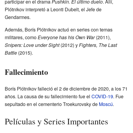
participar en el drama
Pushkin. El último duelo
. Allí,
Plótnikov interpretó a Leonti Dubelt, el Jefe de
Gendarmes.
Además, Borís Plótnikov actuó en series con temas
militares, como
Everyone has his Own War
(2011),
Snipers: Love under Sight
(2012) y
Fighters, The Last
Battle
(2015).
Fallecimiento
Borís Plótnikov falleció el 2 de diciembre de 2020, a los 71
años. La causa de su fallecimiento fue el
COVID-19
. Fue
sepultado en el cementerio Troekurovsky de
Moscú
.
Películas y Series Importantes