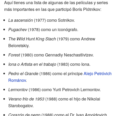
Aquí tienes una lista de algunas de las películas y series
más importantes en las que participó Borís Plótnikov:
La ascensión
(1977) como Sotnikov.
Pugachev
(1978) como un iconógrafo.
The Wild Hunt King Stach
(1979) como Andrew
Beloretskiy.
Forest
(1980) como Gennadiy Neschastlivtzev.
Iona o Artista en el trabajo
(1983) como Iona.
Pedro el Grande
(1986) como el príncipe
Alejo Petróvich
Románov
.
Lermontov
(1986) como Yurii Petrovich Lermontov.
Verano frío de 1953
(1988) como el hijo de Nikolai
Starobogatov.
Corazón de perro
(1988) como el Dr. Ivan Arnoldovich