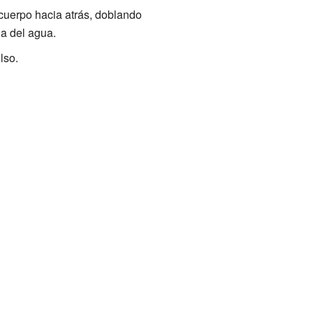
 cuerpo hacia atrás, doblando
la del agua.
lso.