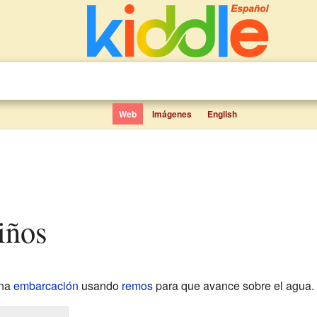
Web
Imágenes
English
niños
una
embarcación
usando
remos
para que avance sobre el agua.