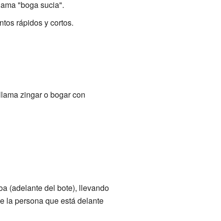
llama "boga sucia".
tos rápidos y cortos.
llama zingar o bogar con
oa (adelante del bote), llevando
de la persona que está delante