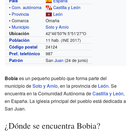
España
País
•
Com. autónoma
Castilla y León
•
Provincia
León
• Comarca
Omaña
•
Municipio
Soto y Amío
Ubicación
42°46′50″N
5°51′27″O
11 hab.
Población
(INE 2017)
24124
Código postal
987
Pref. telefónico
San
Juan
(24 de junio)
Patrón
Bobia
es un pequeño pueblo que forma parte del
municipio de
Soto y Amío
, en la provincia de
León
. Se
encuentra en la Comunidad Autónoma de
Castilla y León
,
en España. La iglesia principal del pueblo está dedicada a
San Juan.
¿Dónde se encuentra Bobia?