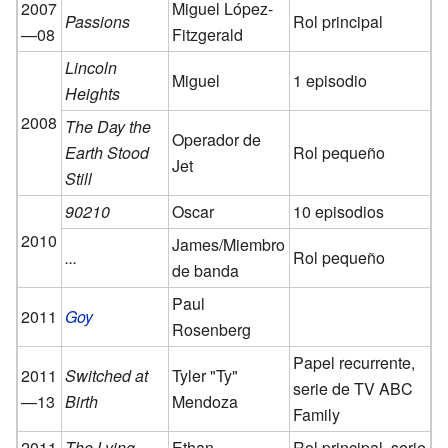
2007
Miguel López-
Passions
Rol principal
—08
Fitzgerald
Lincoln
Miguel
1 episodio
Heights
2008
The Day the
Operador de
Earth Stood
Rol pequeño
Jet
Still
90210
Oscar
10 episodios
2010
James/Miembro
...
Rol pequeño
de banda
Paul
2011
Goy
Rosenberg
Papel recurrente,
2011
Switched at
Tyler "Ty"
serie de TV ABC
—13
Birth
Mendoza
Family
2011
The Lying
Ethan
Rol principal, serie