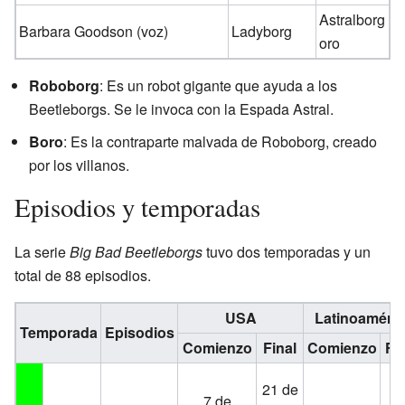
Astralborg
Barbara Goodson (voz)
Ladyborg
oro
Roboborg
: Es un robot gigante que ayuda a los
Beetleborgs. Se le invoca con la Espada Astral.
Boro
: Es la contraparte malvada de Roboborg, creado
por los villanos.
Episodios y temporadas
La serie
Big Bad Beetleborgs
tuvo dos temporadas y un
total de 88 episodios.
USA
Latinoaméric
Temporada
Episodios
Comienzo
Final
Comienzo
Fin
2
21 de
7 de
d