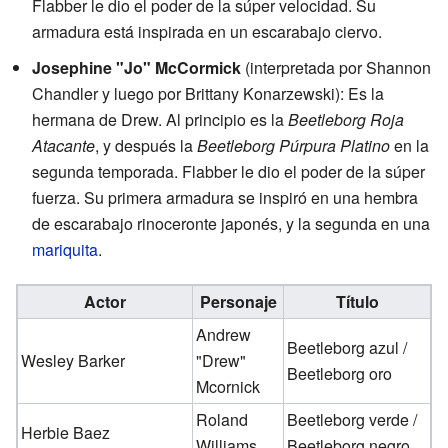
Flabber le dio el poder de la súper velocidad. Su
armadura está inspirada en un escarabajo ciervo.
Josephine "Jo" McCormick
(interpretada por Shannon
Chandler y luego por Brittany Konarzewski): Es la
hermana de Drew. Al principio es la
Beetleborg Roja
Atacante
, y después la
Beetleborg Púrpura Platino
en la
segunda temporada. Flabber le dio el poder de la súper
fuerza. Su primera armadura se inspiró en una hembra
de escarabajo rinoceronte japonés, y la segunda en una
mariquita
.
Actor
Personaje
Título
Andrew
Beetleborg azul /
Wesley Barker
"Drew"
Beetleborg oro
Mcornick
Roland
Beetleborg verde /
Herbie Baez
Williams
Beetleborg negro