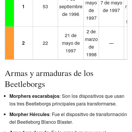
mayo
7 de mayo
1
53
septiembre
ma
de
de 1997
de 1996
d
1997
19
2 de
21 de
marzo
2
22
mayo de
—
de
1997
1998
Armas y armaduras de los
Beetleborgs
Morphers escarabajos
: Son los dispositivos que usan
los tres Beetleborgs principales para transformarse.
Morpher Hércules
: Fue el dispositivo de transformación
del Beetleborg Blanco Blaster.