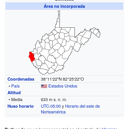
Área no incorporada
38°11′22″N
82°25′22″O
Coordenadas
•
País
Estados Unidos
Altitud
• Media
633 m s. n. m.
UTC-05:00
y
Horario del este de
Huso horario
Norteamérica