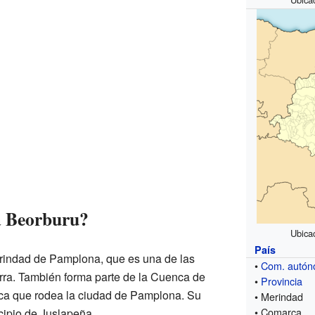
a Beorburu?
Ubica
País
erindad de Pamplona, que es una de las
•
Com. autó
rra. También forma parte de la Cuenca de
•
Provincia
ca que rodea la ciudad de Pamplona. Su
• Merindad
• Comarca
cipio de Juslapeña.