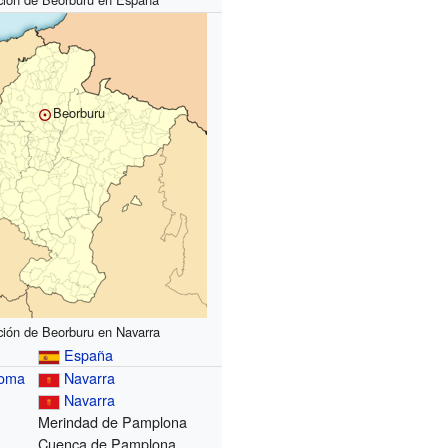
Beorburu
ción de Beorburu en Navarra
España
noma
Navarra
Navarra
Merindad de Pamplona
Cuenca de Pamplona