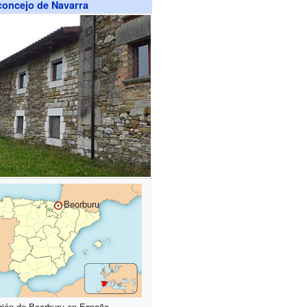
concejo de Navarra
Beorburu
ción de Beorburu en España