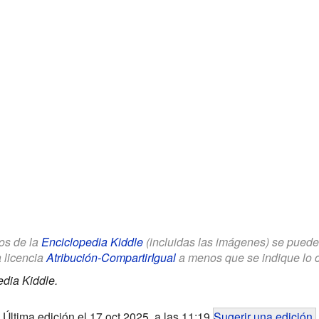
los de la
Enciclopedia Kiddle
(incluidas las imágenes) se puede u
a licencia
Atribución-CompartirIgual
a menos que se indique lo con
dia Kiddle.
Última edición el 17 oct 2025, a las 11:19
Sugerir una edición
.