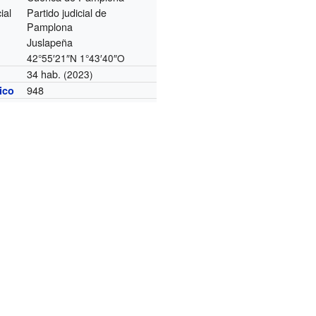
ial
Partido judicial de
Pamplona
Juslapeña
42°55′21″N
1°43′40″O
34 hab.
(2023)
948
nico